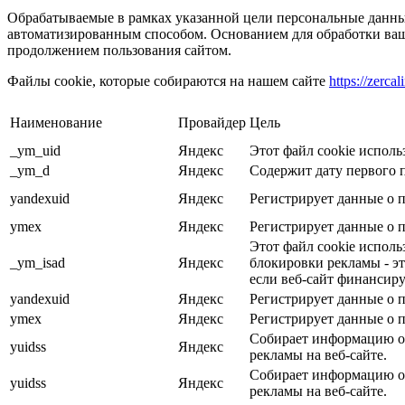
Обрабатываемые в рамках указанной цели персональные данные
автоматизированным способом. Основанием для обработки ваши
продолжением пользования сайтом.
Файлы cookie, которые собираются на нашем сайте
https://zercali
Наименование
Провайдер
Цель
_ym_uid
Яндекс
Этот файл cookie исполь
_ym_d
Яндекс
Содержит дату первого 
yandexuid
Яндекс
Регистрирует данные о п
ymex
Яндекс
Регистрирует данные о п
Этот файл cookie исполь
_ym_isad
Яндекс
блокировки рекламы - эт
если веб-сайт финансиру
yandexuid
Яндекс
Регистрирует данные о п
ymex
Яндекс
Регистрирует данные о п
Собирает информацию о 
yuidss
Яндекс
рекламы на веб-сайте.
Собирает информацию о 
yuidss
Яндекс
рекламы на веб-сайте.