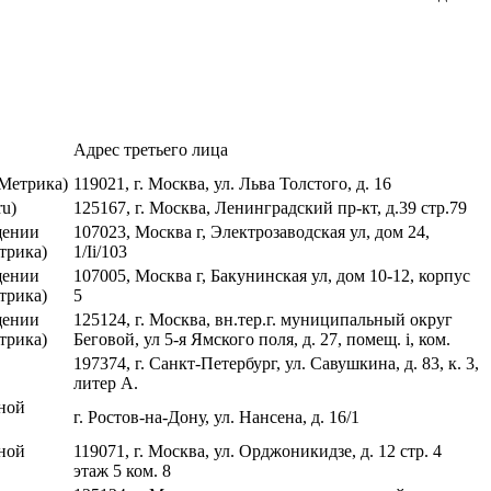
Адрес третьего лица
 Метрика)
119021, г. Москва, ул. Льва Толстого, д. 16
ru)
125167, г. Москва, Ленинградский пр-кт, д.39 стр.79
щении
107023, Москва г, Электрозаводская ул, дом 24,
трика)
1/Ii/103
щении
107005, Москва г, Бакунинская ул, дом 10-12, корпус
трика)
5
щении
125124, г. Москва, вн.тер.г. муниципальный округ
трика)
Беговой, ул 5-я Ямского поля, д. 27, помещ. i, ком.
197374, г. Санкт-Петербург, ул. Савушкина, д. 83, к. 3,
литер А.
ной
г. Ростов-на-Дону, ул. Нансена, д. 16/1
ной
119071, г. Москва, ул. Орджоникидзе, д. 12 стр. 4
этаж 5 ком. 8