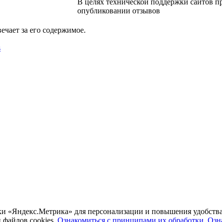
В целях технической поддержки сайтов п
опубликовании отзывов
чает за его содержимое.
s
ики «Яндекс.Метрика» для персонализации и повышения удобств
 файлов cookies.
Ознакомиться с принципами их обработки
.
Озн