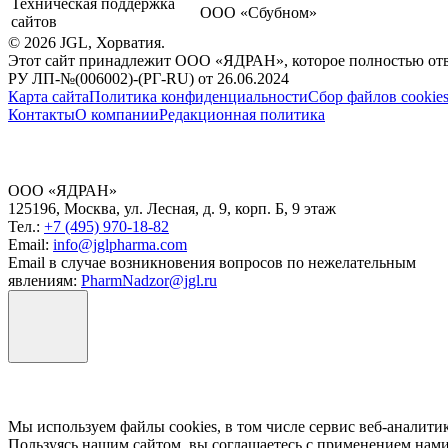
Техническая поддержка
ООО «Сбубном»
сайтов
©
2026
JGL, Хорватия.
Этот сайт принадлежит ООО «ЯДРАН», которое полностью отве
РУ ЛП-№(006002)-(РГ-RU) от 26.06.2024
Карта сайта
Политика конфиденциальности
Сбор файлов cookie
Контакты
О компании
Редакционная политика
ООО «ЯДРАН»
125196, Москва, ул. Лесная, д. 9, корп. Б, 9 этаж
Тел.:
+7 (495) 970-18-82
Email:
info@jglpharma.com
Email в случае возникновения вопросов по нежелательным
явлениям:
PharmNadzor@jgl.ru
Мы используем файлы cookies, в том числе сервис веб-аналит
Пользуясь нашим сайтом, вы соглашаетесь с применением нами