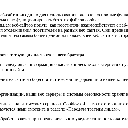
веб-сайт пригодным для использования, включив основные функц
рмально функционировать без этих файлов cookie;
ьцам веб-сайтов понять, как посетители взаимодействуют с веб
я отслеживания посетителей на разных веб-сайтах. Они предназн
еля и тем самым более ценной для владельцев веб-сайтов и сто
оответствующих настроек вашего браузера.
пна следующая информация о вас: технические характеристики у
траниц сайта.
ния на сайте и сбора статистической информации о нашей клие
рганизаций, наши веб-серверы и системы безопасности хранят 
етинга аналитических сервисов. Cookie-файлы таких сторонних 
ьзуются нами смотрите в разделе «Передача третьим лицам».
 обрабатываются при предварительном уведомлении пользовате