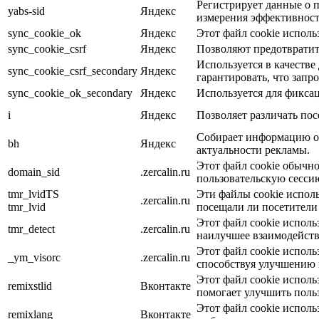
Регистрирует данные о п
yabs-sid
Яндекс
измерения эффективност
sync_cookie_ok
Яндекс
Этот файл cookie исполь
sync_cookie_csrf
Яндекс
Позволяют предотвратить
Используется в качеств
sync_cookie_csrf_secondary
Яндекс
гарантировать, что запр
sync_cookie_ok_secondary
Яндекс
Используется для фиксац
i
Яндекс
Позволяет различать пос
Собирает информацию о 
bh
Яндекс
актуальности рекламы.
Этот файл cookie обычно
domain_sid
.zercalin.ru
пользовательскую сессию
tmr_lvidTS
Эти файлы cookie исполь
.zercalin.ru
tmr_lvid
посещали ли посетители 
Этот файл cookie испол
tmr_detect
.zercalin.ru
наилучшее взаимодейств
Этот файл cookie исполь
_ym_visorc
.zercalin.ru
способствуя улучшению 
Этот файл cookie исполь
remixstlid
Вконтакте
помогает улучшить поль
Этот файл cookie исполь
remixlang
Вконтакте