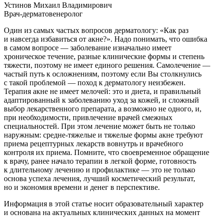
Устинов Михаил Владимирович
Врач-дерматовенеролог
Один из самых частых вопросов дерматологу: «Как раз
и навсегда избавиться от акне?». Надо понимать, что ошибка
в самом вопросе — заболевание изначально имеет
хроническое течение, разные клинические формы и степень
тяжести, поэтому не имеет единого решения. Самолечение —
частый путь к осложнениям, поэтому если Вы столкнулись
с такой проблемой — поход к дерматологу неизбежен.
Терапия акне не имеет мелочей: это и диета, и правильный
адаптированный к заболеванию уход за кожей, и сложный
выбор лекарственного препарата, а возможно не одного, и,
при необходимости, привлечение врачей смежных
специальностей. При этом лечение может быть не только
наружным: средне-тяжелые и тяжелые формы акне требуют
приема рецептурных лекарств вовнутрь и врачебного
контроля их приема. Помните, что своевременное обращение
к врачу, ранее начало терапии в легкой форме, готовность
к длительному лечению и профилактике — это не только
основа успеха лечения, лучший косметический результат,
но и экономия времени и денег в перспективе.
Информация в этой статье носит образовательный характер
и основана на актуальных клинических данных на момент