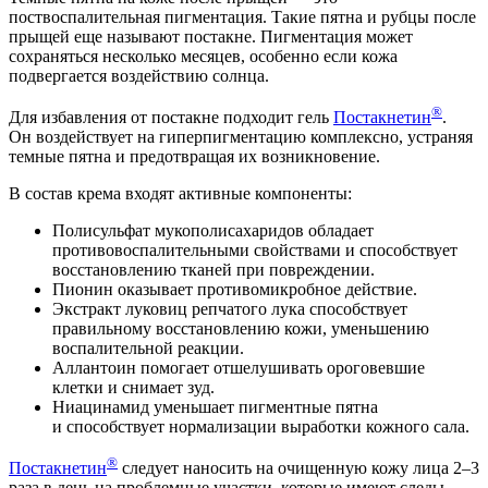
поствоспалительная пигментация. Такие пятна и рубцы после
прыщей еще называют постакне. Пигментация может
сохраняться несколько месяцев, особенно если кожа
подвергается воздействию солнца.
®
Для избавления от постакне подходит гель
Постакнетин
.
Он воздействует на гиперпигментацию комплексно, устраняя
темные пятна и предотвращая их возникновение.
В состав крема входят активные компоненты:
Полисульфат мукополисахаридов обладает
противовоспалительными свойствами и способствует
восстановлению тканей при повреждении.
Пионин оказывает противомикробное действие.
Экстракт луковиц репчатого лука способствует
правильному восстановлению кожи, уменьшению
воспалительной реакции.
Аллантоин помогает отшелушивать ороговевшие
клетки и снимает зуд.
Ниацинамид уменьшает пигментные пятна
и способствует нормализации выработки кожного сала.
®
Постакнетин
следует наносить на очищенную кожу лица 2–3
раза в день на проблемные участки, которые имеют следы