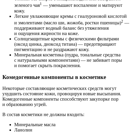
1
зеленого чая
— уменьшают воспаление и матируют
кожу.
Легкие увлажняющие кремы с гиалуроновой кислотой
2
и эмолентами (масло ши, жожоба, ростки пшеницы)
—
поддерживают водный баланс без утяжеления
и ощущения жирности на коже.
Солнцезащитные кремы с физическими фильтрами
(оксид цинка, диоксид титана) — предотвращают
пигментацию и не раздражают кожу.
Минеральная косметика (пудра, тональные средства
с натуральными компонентами) — не забивает поры
и помогает скрыть покраснения.
Комедогенные компоненты в косметике
Некоторые составляющие косметических средств могут
ухудшить состояние кожи, провоцируя новые высыпания.
Комедогенные компоненты способствуют закупорке пор
и образованию угрей.
В состав косметики не должны входить:
Минеральные масла
Ланолин