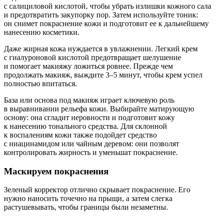
с салициловой кислотой, чтобы убрать излишки кожного сала
и предотвратить закупорку пор. Затем используйте тоник:
он снимет покраснение кожи и подготовит ее к дальнейшему
нанесению косметики.
Даже жирная кожа нуждается в увлажнении. Легкий крем
с гиалуроновой кислотой предотвращает шелушение
и помогает макияжу ложиться ровнее. Прежде чем
продолжать макияж, выждите 3–5 минут, чтобы крем успел
полностью впитаться.
База или основа под макияж играет ключевую роль
в выравнивании рельефа кожи. Выбирайте матирующую
основу: она сгладит неровности и подготовит кожу
к нанесению тонального средства. Для склонной
к воспалениям кожи также подойдет средство
с ниацинамидом или чайным деревом: они позволят
контролировать жирность и уменьшат покраснение.
Маскируем покраснения
Зеленый корректор отлично скрывает покраснение. Его
нужно наносить точечно на прыщи, а затем слегка
растушевывать, чтобы границы были незаметны.