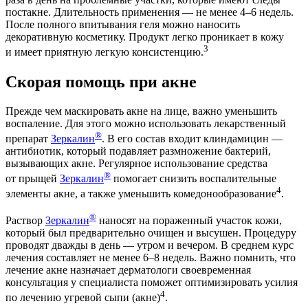
постакне. Длительность применения — не менее 4–6 недель.
После полного впитывания геля можно наносить
декоративную косметику. Продукт легко проникает в кожу
3
и имеет приятную легкую консистенцию.
Скорая помощь при акне
Прежде чем маскировать акне на лице, важно уменьшить
воспаление. Для этого можно использовать лекарственный
®
препарат
Зеркалин
. В его состав входит клиндамицин —
антибиотик, который подавляет размножение бактерий,
вызывающих акне. Регулярное использование средства
®
от прыщей
Зеркалин
помогает снизить воспалительные
4
элементы акне, а также уменьшить комедонообразование
.
®
Раствор
Зеркалин
наносят на пораженный участок кожи,
который был предварительно очищен и высушен. Процедуру
проводят дважды в день — утром и вечером. В среднем курс
лечения составляет не менее 6–8 недель. Важно помнить, что
лечение акне назначает дерматологи своевременная
консультация у специалиста поможет оптимизировать усилия
4
по лечению угревой сыпи (акне)
.