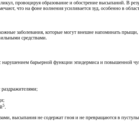
ликул, провоцируя образование и обострение высыпаний. В ре
мечают, что на фоне волнения усиливается зуд, особенно в облас
кожные заболевания, которые могут внешне напоминать прыщи, 
авильными средствами.
 с нарушением барьерной функции эпидермиса и повышенной чув
с раздражителями;
и;
5
ей
.
лезами, высыпания не содержат гноя и не превращаются в пусту