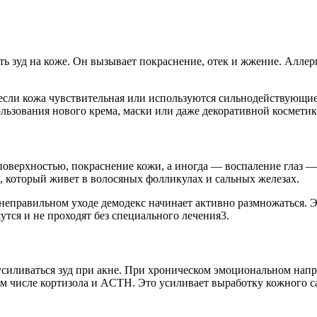
ь зуд на коже. Он вызывает покраснение, отек и жжение. Аллер
 если кожа чувствительная или используются сильнодействующи
льзования нового крема, маски или даже декоративной косметик
оверхностью, покраснение кожи, а иногда — воспаление глаз — 
 который живет в волосяных фолликулах и сальных железах.
правильном уходе демодекс начинает активно размножаться. Э
тся и не проходят без специального лечения3.
усиливаться зуд при акне. При хроническом эмоциональном нап
ом числе кортизола и ACTH. Это усиливает выработку кожного с