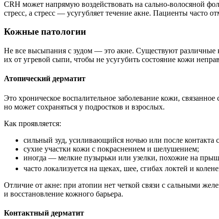
CRH может напрямую воздействовать на сально-волосяной фол
стресс, а стресс — усугубляет течение акне. Пациенты часто от
Кожные патологии
Не все высыпания с зудом — это акне. Существуют различные 
их от угревой сыпи, чтобы не усугубить состояние кожи непр
Атопический дерматит
Это хроническое воспалительное заболевание кожи, связанное
но может сохраняться у подростков и взрослых.
Как проявляется:
сильный зуд, усиливающийся ночью или после контакта 
сухие участки кожи с покраснением и шелушением;
иногда — мелкие пузырьки или узелки, похожие на прыщ
часто локализуется на щеках, шее, сгибах локтей и колен
Отличие от акне: при атопии нет четкой связи с сальными же
и восстановление кожного барьера.
Контактный дерматит