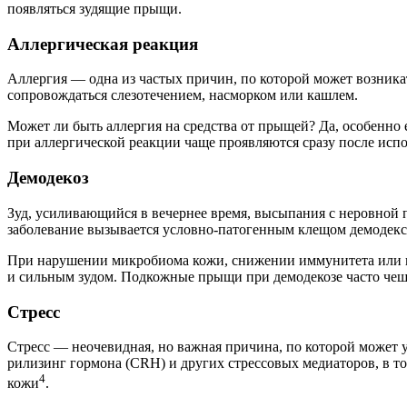
появляться зудящие прыщи.
Аллергическая реакция
Аллергия — одна из частых причин, по которой может возникат
сопровождаться слезотечением, насморком или кашлем.
Может ли быть аллергия на средства от прыщей? Да, особенно
при аллергической реакции чаще проявляются сразу после испо
Демодекоз
Зуд, усиливающийся в вечернее время, высыпания с неровной п
заболевание вызывается условно-патогенным клещом демодекс,
При нарушении микробиома кожи, снижении иммунитета или не
и сильным зудом. Подкожные прыщи при демодекозе часто чешу
Стресс
Стресс — неочевидная, но важная причина, по которой может 
рилизинг гормона (CRH) и других стрессовых медиаторов, в т
4
кожи
.